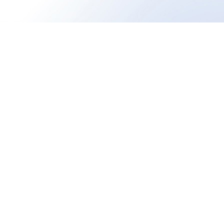
2F 1-3-1 Ebisunishi,
Shibuya-ku, Tokyo 150-0021
Tel 03-5459-2936