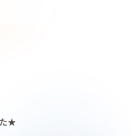
東京 恵比寿 kisa fata キサファ
した★