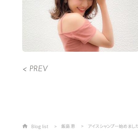
< PREV
飯島 恵
アイスシャンプー始めまし
Blog list